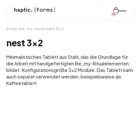
0
Suchen
Shop
be_my ritual
nest 3×2
nach:
nest 3×2
shop
Minimalistisches Tablett aus Stahl, das die Grundlage für
die Arbeit mit handgefertigten Be_my-Ritualelementen
bildet. Konfigurationsgröße 3x2 Module. Das Tablett kann
auch separat verwendet werden, beispielsweise als
modulares system
Kaffeetablett.
inspiration
über uns