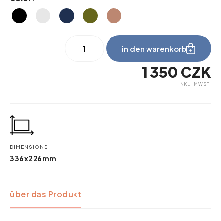
nest
in den warenkorb
3x2
Menge
1 350
CZK
INKL. MWST.
DIMENSIONS
336x226mm
über das Produkt